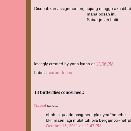
Disebabkan assignment ni, hujung minggu aku diha
maha bosan ini.
Sabar je lah hatii
lovingly created by
yana lyana
at
12:36 PM
Labels:
career focus
13 butterflies concerned.:
Nabiel
said...
ehhh ckgu ade assgment plak yea?hehehe
bkn maen lagi mulut tuh bila bergambo~haha
October 15, 2011 at 12:47 PM