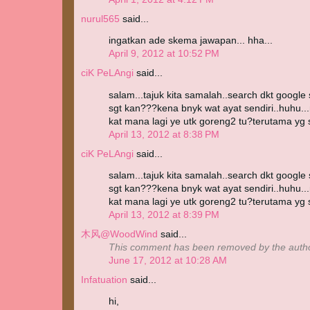
nurul565
said...
ingatkan ade skema jawapan... hha...
April 9, 2012 at 10:52 PM
ciK PeLAngi
said...
salam...tajuk kita samalah..search dkt google 
sgt kan???kena bnyk wat ayat sendiri..huhu...n
kat mana lagi ye utk goreng2 tu?terutama yg s
April 13, 2012 at 8:38 PM
ciK PeLAngi
said...
salam...tajuk kita samalah..search dkt google 
sgt kan???kena bnyk wat ayat sendiri..huhu...n
kat mana lagi ye utk goreng2 tu?terutama yg s
April 13, 2012 at 8:39 PM
木风@WoodWind
said...
This comment has been removed by the autho
June 17, 2012 at 10:28 AM
Infatuation
said...
hi,