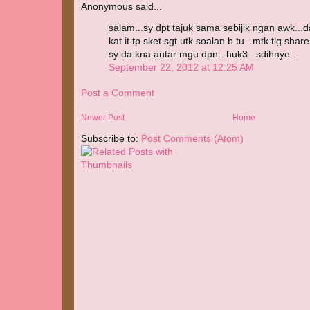
Anonymous said...
salam...sy dpt tajuk sama sebijik ngan awk...
kat it tp sket sgt utk soalan b tu...mtk tlg sh
sy da kna antar mgu dpn...huk3...sdihnye...
September 22, 2012 at 12:25 AM
Post a Comment
Newer Post
Home
Subscribe to:
Post Comments (Atom)