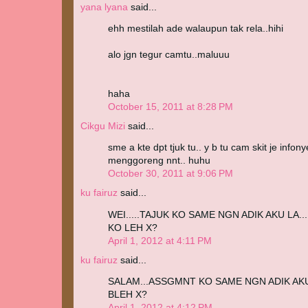
yana lyana
said...
ehh mestilah ade walaupun tak rela..hihi
alo jgn tegur camtu..maluuu
haha
October 15, 2011 at 8:28 PM
Cikgu Mizi
said...
sme a kte dpt tjuk tu.. y b tu cam skit je infon
menggoreng nnt.. huhu
October 30, 2011 at 9:06 PM
ku fairuz
said...
WEI.....TAJUK KO SAME NGN ADIK AKU LA
KO LEH X?
April 1, 2012 at 4:11 PM
ku fairuz
said...
SALAM...ASSGMNT KO SAME NGN ADIK AK
BLEH X?
April 1, 2012 at 4:12 PM