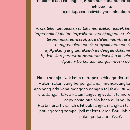
macam biasa lah, lagi 4, 5 hari nak kena hantar 
nak buat. :p
Tajuk tugasan individu yang aku dapat
Anda telah ditugaskan untuk memastikan aspek 
terperingkat jabatan terpelihara sepanjang masa.
terperingkat termasuk juga dalam membuat 
menggunakan mesin penyalin atau mesin
a) Apakah yang dimaksudkan dengan dokumen
b) Jelaskan peraturan-peraturan kawalan kesel
dipatuhi berkenaan dengan mesin pen
Ha itu sahaja. Nak kena merepek sehingga ribu-ri
Rakan-rakan yang berpengalaman mencadangkan 
apa yang ada kena mengena dengan tajuk aku tu wal
dia. Jangan takde kaitan langsung sudah, tu me
copy paste pun sila baca dulu ye. h
Pastu hurai-hurai lah sikit bab langkah-langkah 
patut goreng sampai jadi meleret-leret. Baru lah
patah perkataan. WOW!